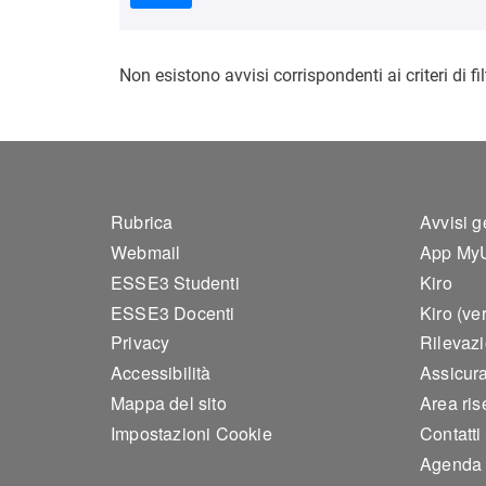
Non esistono avvisi corrispondenti ai criteri di fil
Footer 1
Foo
Rubrica
Avvisi g
Webmail
App My
ESSE3 Studenti
Kiro
ESSE3 Docenti
Kiro (ve
Privacy
Rilevaz
Accessibilità
Assicura
Mappa del sito
Area ris
Impostazioni Cookie
Contatti
Agenda 