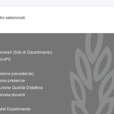
tro selezionati.
ter 2
enerali (Sito di Dipartimento)
UniPV
rsione precedente)
ione presenze
zione Qualità Didattica
ervata docenti
del Dipartimento