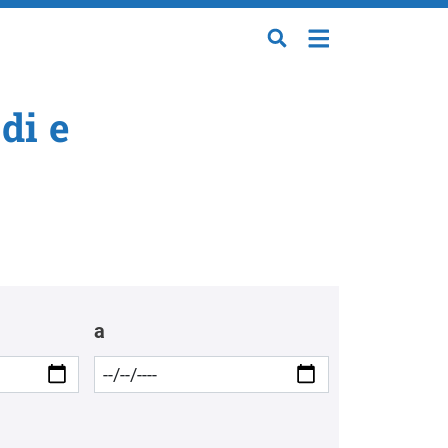
di e
a